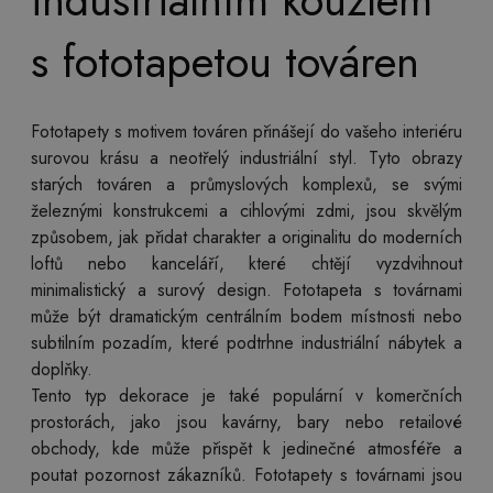
industriálním kouzlem
s fototapetou továren
Fototapety s motivem továren přinášejí do vašeho interiéru
surovou krásu a neotřelý industriální styl. Tyto obrazy
starých továren a průmyslových komplexů, se svými
železnými konstrukcemi a cihlovými zdmi, jsou skvělým
způsobem, jak přidat charakter a originalitu do moderních
loftů nebo kanceláří, které chtějí vyzdvihnout
minimalistický a surový design. Fototapeta s továrnami
může být dramatickým centrálním bodem místnosti nebo
subtilním pozadím, které podtrhne industriální nábytek a
doplňky.
Tento typ dekorace je také populární v komerčních
prostorách, jako jsou kavárny, bary nebo retailové
obchody, kde může přispět k jedinečné atmosféře a
poutat pozornost zákazníků. Fototapety s továrnami jsou