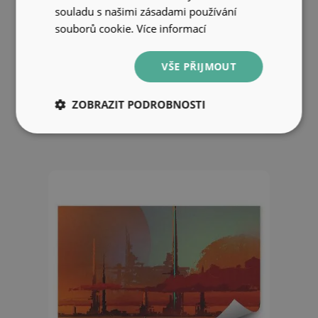
souladu s našimi zásadami používání
souborů cookie.
Více informací
Fototapeta na zeď Jezero květiny
VŠE PŘIJMOUT
les houby dům fantazie
ZOBRAZIT PODROBNOSTI
849 Kč