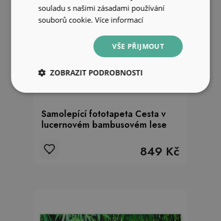
souladu s našimi zásadami používání
souborů cookie.
Více informací
VŠE PŘIJMOUT
ZOBRAZIT PODROBNOSTI
Samolepící fototapeta Cesta v
lucernovém bambusovém lese
849 Kč