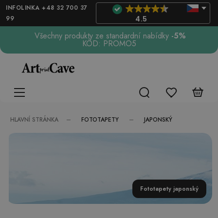
INFOLINKA +48 32 700 37
99
4.5
Všechny produkty ze standardní nabídky
-5%
KÓD: PROMO5
FOTOTAPETY
JAPONSKÝ
HLAVNÍ STRÁNKA
Fototapety japonský