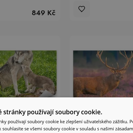
849 Kč
 stránky používají soubory cookie.
ky používají soubory cookie ke zlepšení uživatelského zážitku. 
 souhlasíte se všemi soubory cookie v souladu s našimi zásadam
 na zeď Malý vlk skála
Fototapeta na zeď Same