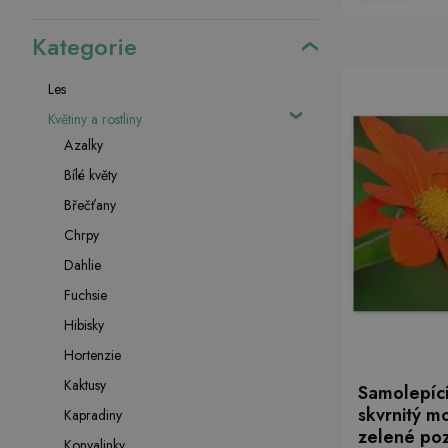
Kategorie
Les
Květiny a rostliny
Azalky
Bílé květy
Břečťany
Chrpy
Dahlie
Fuchsie
Hibisky
Hortenzie
Kaktusy
Samolepící
skvrnitý m
Kapradiny
zelené po
Konvalinky