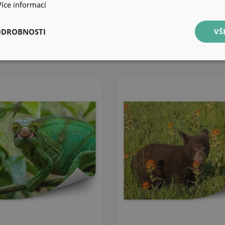
Více informací
oda
na vřesovišti
ODROBNOSTI
VŠ
849 Kč