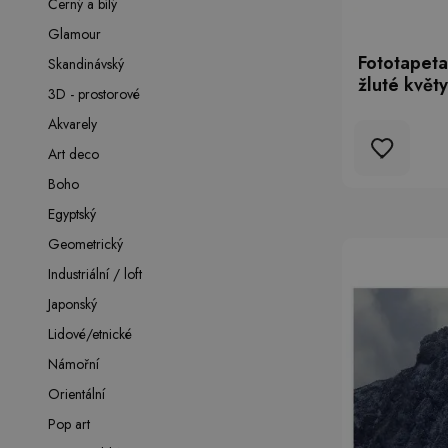
Černý a bílý
Glamour
Fototapeta
Skandinávský
žluté květy
3D - prostorové
Akvarely
Art deco
Boho
Egyptský
Geometrický
Industriální / loft
Japonský
Lidové/etnické
Námořní
Orientální
Pop art