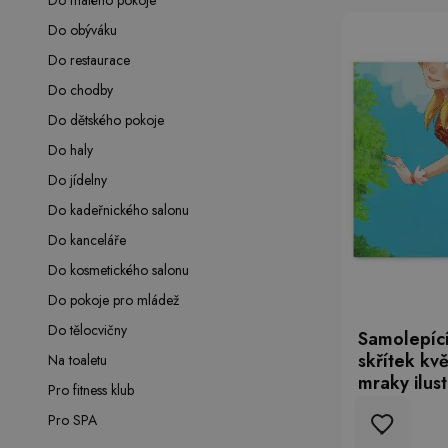
Do malého pokoje
Do obýváku
Do restaurace
Do chodby
Do dětského pokoje
Do haly
Do jídelny
Do kadeřnického salonu
Do kanceláře
Do kosmetického salonu
Do pokoje pro mládež
Do tělocvičny
Samolepící
skřítek kv
Na toaletu
mraky ilus
Pro fitness klub
Pro SPA