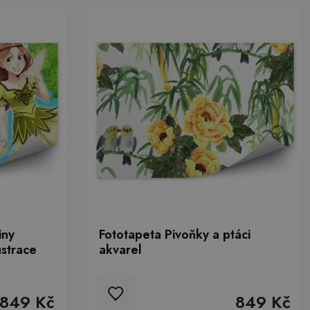
iny
Fototapeta Pivoňky a ptáci
ustrace
akvarel
849 Kč
849 Kč