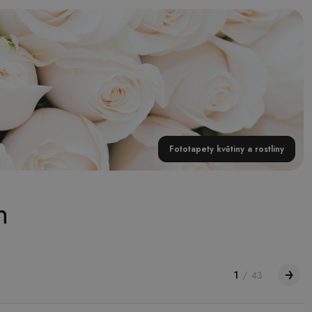
Fototapety květiny a rostliny
n
1
/
43