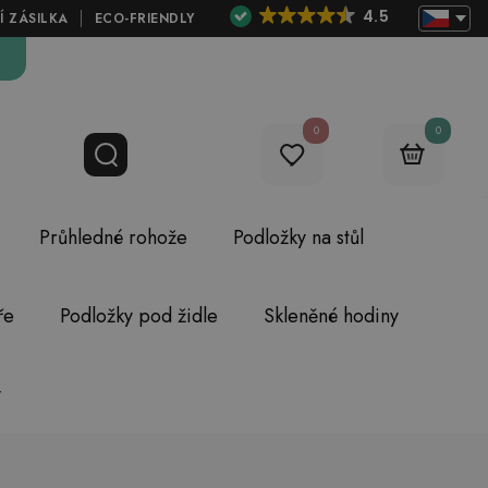
4.5
Í ZÁSILKA
ECO-FRIENDLY
0
0
Průhledné rohože
Podložky na stůl
ře
Podložky pod židle
Skleněné hodiny
y