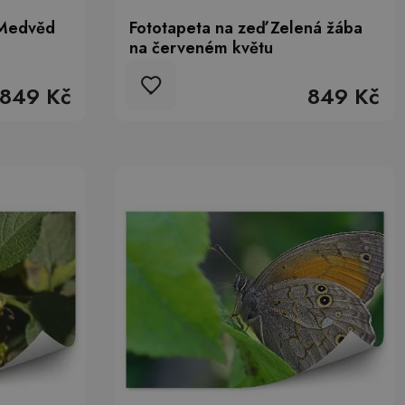
 Medvěd
Fototapeta na zeď Zelená žába
na červeném květu
849 Kč
849 Kč