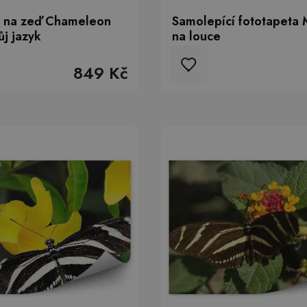
a na zeď Chameleon
Samolepící fototapeta
ůj jazyk
na louce
849 Kč