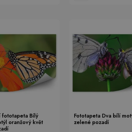
 fototapeta Bílý
Fototapeta Dva bílí motý
otýl oranžový květ
zelené pozadí
zadí