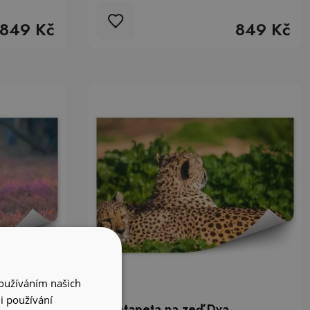
849 Kč
849 Kč
Používáním našich
i používání
c jelena
Fototapeta na zeď Dva