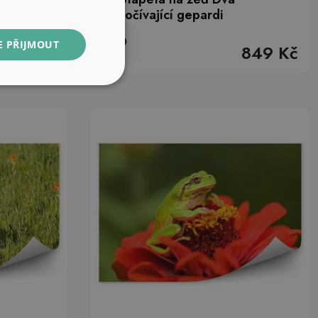
odpočívající gepardi
E PŘIJMOUT
849 Kč
849 Kč