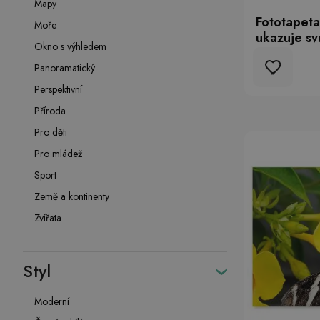
Mapy
Fototapet
Moře
ukazuje sv
Okno s výhledem
Panoramatický
Perspektivní
Příroda
Pro děti
Pro mládež
Sport
Země a kontinenty
Zvířata
Styl
Moderní