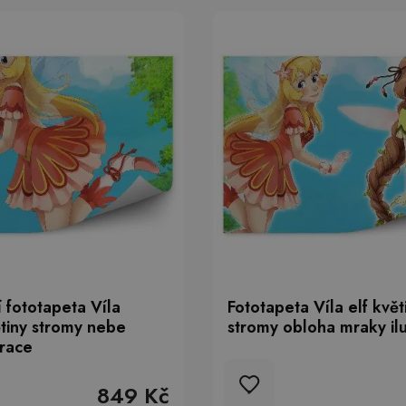
 fototapeta Víla
Fototapeta Víla elf květ
ětiny stromy nebe
stromy obloha mraky il
trace
849 Kč