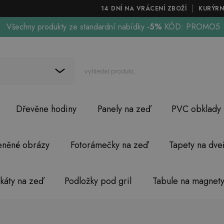
14 DNÍ NA VRÁCENÍ ZBOŽÍ
KURÝRN
Všechny produkty ze standardní nabídky
-5%
KÓD: PROMO5
Dřevěne hodiny
Panely na zeď
PVC obklady
eněné obrázy
Fotorámečky na zeď
Tapety na dve
akáty na zeď
Podložky pod gril
Tabule na magnet