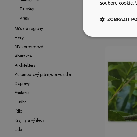
souborů cookie.
tráva přír
Tulipány
Vřesy
ZOBRAZIT P
Města a regiony
Hory
3D - prostorové
Abstrakce
Architektura
Automobilový průmysl a vozidla
Dopravy
Fantazie
Hudba
Jídlo
Krajiny a výhledy
Lidé