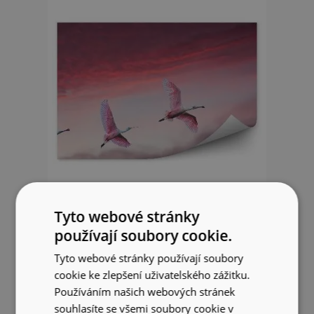
Tyto webové stránky
Fototapeta Růžoví ptáci mraky
nebe panorama
používají soubory cookie.
Tyto webové stránky používají soubory
849 Kč
cookie ke zlepšení uživatelského zážitku.
Používáním našich webových stránek
souhlasíte se všemi soubory cookie v