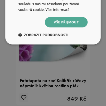
souladu s našimi zásadami používání
souborů cookie.
Více informací
VŠE PŘIJMOUT
ZOBRAZIT PODROBNOSTI
Fototapeta na zeď Kolibřík růžový
náprstník květina rostlina pták
849 Kč