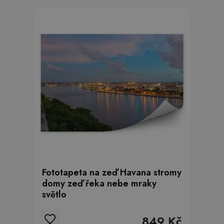
Fototapeta na zeď Havana stromy
domy zeď řeka nebe mraky
světlo
849 Kč