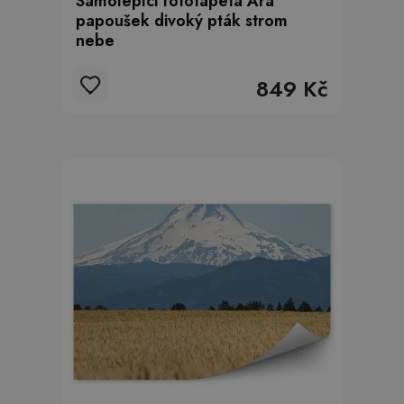
Samolepící fototapeta Ara
papoušek divoký pták strom
nebe
849 Kč