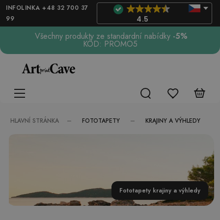
INFOLINKA +48 32 700 37
99
4.5
Všechny produkty ze standardní nabídky
-5%
KÓD: PROMO5
FOTOTAPETY
KRAJINY A VÝHLEDY
HLAVNÍ STRÁNKA
Fototapety krajiny a výhledy