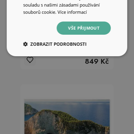
souladu s našimi zásadami používání
souborů cookie.
Více informací
VŠE PŘIJMOUT
Samolepící fototapeta Tropický
ZOBRAZIT PODROBNOSTI
les skály pohled na vodopád
849 Kč