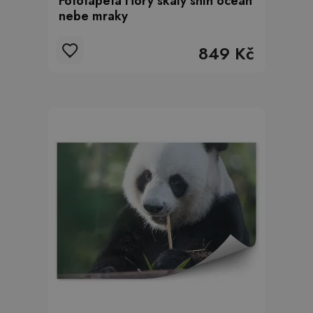
Fototapeta Hory skály sníh oceán
nebe mraky
849 Kč