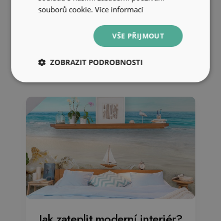
souborů cookie.
Více informací
Další hodiny
VŠE PŘIJMOUT
Nechte se inspirovat
ZOBRAZIT PODROBNOSTI
Jak zateplit moderní interiér?