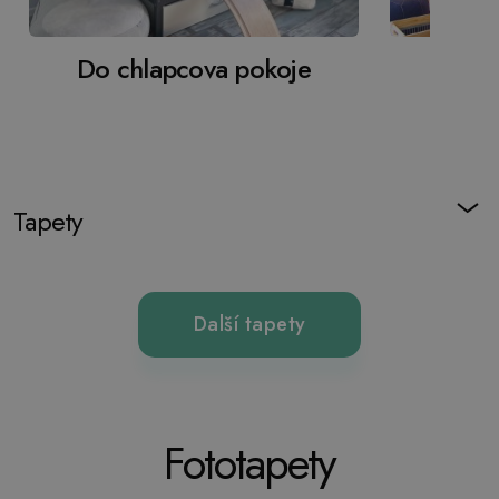
Do chlapcova pokoje
Do d
Tapety
Další tapety
Fototapety