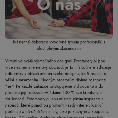
O nás
Nástěnné dekorace vytvořené týmem profesionálů s
dlouholetými zkušenostmi
Vítejte ve světě výjimečného designu! Fototapety.pl jsou
více než jen internetový obchod, je to místo, které sdružuje
odborníky v oblasti interiérového designu, kteří pracují s
vášní a nasazením. Nudným prostorům říkáme rozhodné
"ne"! Ke každé zakázce přistupujeme individuálně a do
procesu její realizace vkládáme 100 % své kreativity a
zkušeností. Fototapety.pl jsou místem plným inspirace a
nápadů, které pomohou proměnit každý interiér, ložnicí
počínaje a náročnějšími místy, jako je kuchyně a koupelna,
konče. Díky našim výrobkům získají místnosti jedinečný