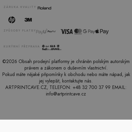
ZÁRUKA KVALITY
ZPŮSOBY PLATBY
KURÝRNÍ PŘEPRAVA
©2026 Obsah prodejní platformy je chráněn polským autorským
právem a zákonem o duševním vlastnictví.
Pokud máte nějaké připomínky k obchodu nebo máte nápad, jak
jej vylepšit, kontaktujte nás.
ARTPRINTCAVE.CZ, TELEFON: +48 32 700 37 99 EMAIL:
info@artprintcave.cz
LUSTRO