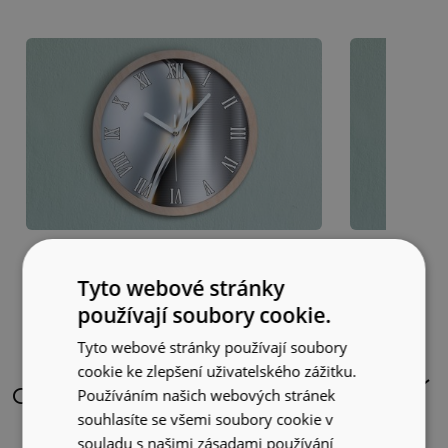
Abstrakce
Archit
Tyto webové stránky
používají soubory cookie.
Tyto webové stránky používají soubory
cookie ke zlepšení uživatelského zážitku.
O zegarach drewnianych
Používáním našich webových stránek
souhlasíte se všemi soubory cookie v
souladu s našimi zásadami používání