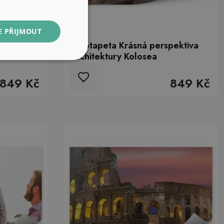
E PŘIJMOUT
Maják
Fototapeta Krásná perspektiva
architektury Kolosea
849 Kč
849 Kč