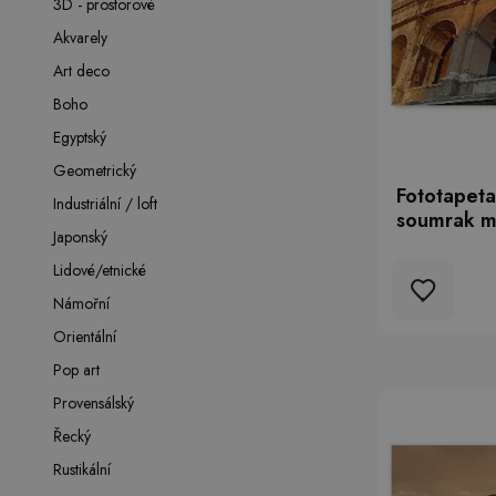
3D - prostorové
Akvarely
Art deco
Boho
Egyptský
Geometrický
Fototapeta
Industriální / loft
soumrak m
Japonský
Lidové/etnické
Námořní
Orientální
Pop art
Provensálský
Řecký
Rustikální