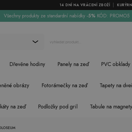
14 DNÍ NA VRÁCENÍ ZBOŽÍ
KURÝRN
Všechny produkty ze standardní nabídky
-5%
KÓD: PROMO5
Dřevěne hodiny
Panely na zeď
PVC obklady
eněné obrázy
Fotorámečky na zeď
Tapety na dve
akáty na zeď
Podložky pod gril
Tabule na magnet
OLOSEUM