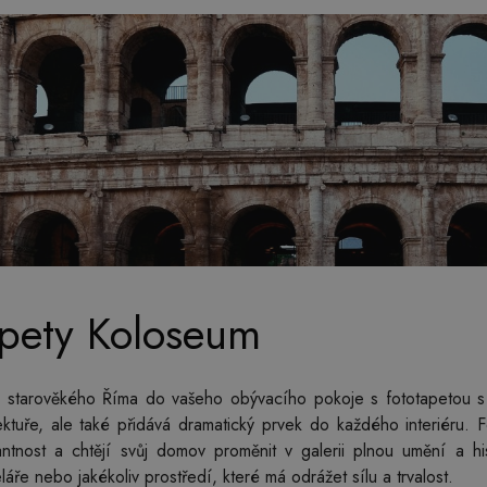
apety Koloseum
s starověkého Říma do vašeho obývacího pokoje s fototapetou s 
itektuře, ale také přidává dramatický prvek do každého interiéru.
ntnost a chtějí svůj domov proměnit v galerii plnou umění a hi
áře nebo jakékoliv prostředí, které má odrážet sílu a trvalost.