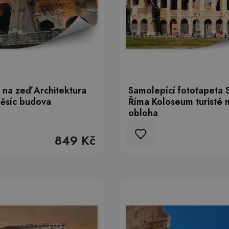
 na zeď Architektura
Samolepící fototapeta 
ěsíc budova
Říma Koloseum turisté
obloha
849 Kč