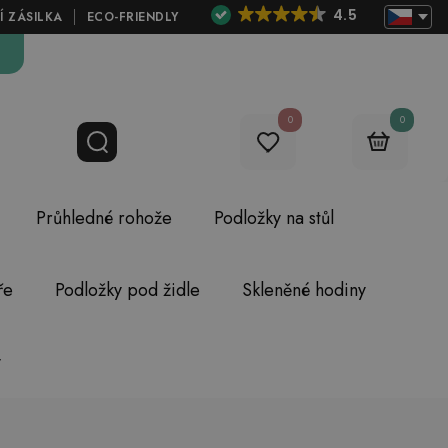
4.5
Í ZÁSILKA
ECO-FRIENDLY
0
0
Průhledné rohože
Podložky na stůl
ře
Podložky pod židle
Skleněné hodiny
y