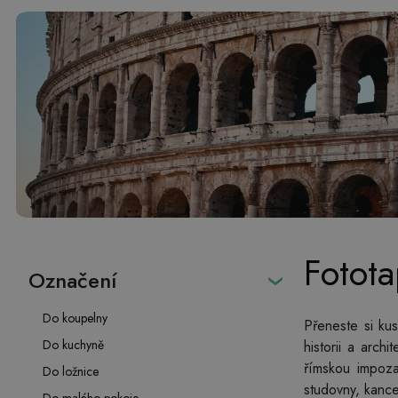
Fotot
Označení
Do koupelny
Přeneste si ku
Do kuchyně
historii a arch
římskou impoza
Do ložnice
studovny, kancel