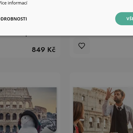
Více informací
ODROBNOSTI
VŠ
 na zeď Cesta ke
Samolepící fototapeta 
chitektura památek
cesta ke Koloseu
849 Kč