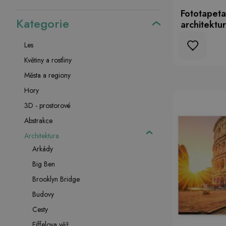
Fototapeta
Kategorie
architektu
Les
Květiny a rostliny
Města a regiony
Hory
3D - prostorové
Abstrakce
Architektura
Arkády
Big Ben
Brooklyn Bridge
Budovy
Cesty
Eiffelova věž