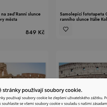
 na zeď Ranní slunce
Samolepící fototapeta 
ovy města
ranního slunce Itálie K
849 Kč
 stránky používají soubory cookie.
ky používají soubory cookie ke zlepšení uživatelského zážitku. 
 souhlasíte se všemi soubory cookie v souladu s našimi zásadam