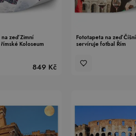
 na zeď Zimní
Fototapeta na zeď Číšn
 římské Koloseum
servíruje fotbal Řím
849 Kč