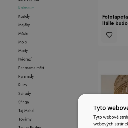
Koloseum
Fototapeta
Kostely
Itálie bud
Majáky
Města
Molo
Mosty
Nádraží
Panorama měst
Pyramidy
Ruiny
Schody
Sfinga
Tyto webové
Taj Mahal
Tyto webové strán
Továrny
webových stránek
Tower Bridge