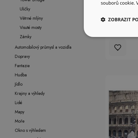
souborů cookie.
Uličky
Větrné mlýny
ZOBRAZIT P
Fototapeta
Visuté mosty
Koloseu ar
Zámky
Automobilový průmysl a vozidla
Dopravy
Fantazie
Hudba
Jídlo
Krajiny a výhledy
Lidé
Mapy
Moře
Okno s výhledem