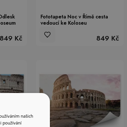
Odlesk
Fototapeta Noc v Římě cesta
oloseum
vedoucí ke Koloseu
849 Kč
849 Kč
Používáním našich
i používání