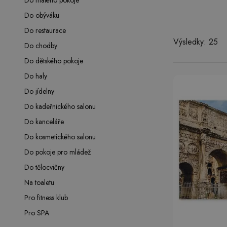
Do malého pokoje
Do obýváku
Do restaurace
Výsledky: 25
Do chodby
Do dětského pokoje
Do haly
Do jídelny
Do kadeřnického salonu
Do kanceláře
Do kosmetického salonu
Do pokoje pro mládež
Do tělocvičny
Na toaletu
Pro fitness klub
Pro SPA