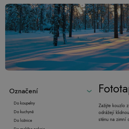
Fotota
Označení
Do koupelny
Zažijte kouzlo 
Do kuchyně
odrážejí klidno
stěnu na zimní d
Do ložnice