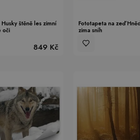
 Husky štěně les zimní
Fototapeta na zeď Hněd
 oči
zima sníh
849 Kč