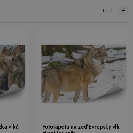
1
/
2
ka vlků
Fototapeta na zeď Evropský vlk