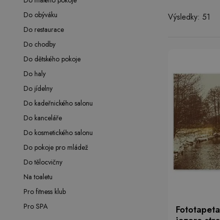
Do malého pokoje
Do obýváku
Výsledky: 51
Do restaurace
Do chodby
Do dětského pokoje
Do haly
Do jídelny
Do kadeřnického salonu
Do kanceláře
Do kosmetického salonu
Do pokoje pro mládež
Do tělocvičny
Na toaletu
Pro fitness klub
Pro SPA
Fototapeta