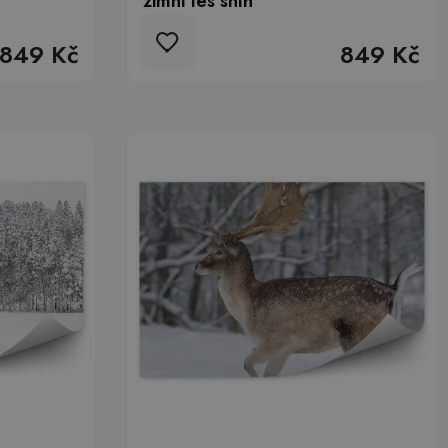
zimní les sníh
849 Kč
849 Kč