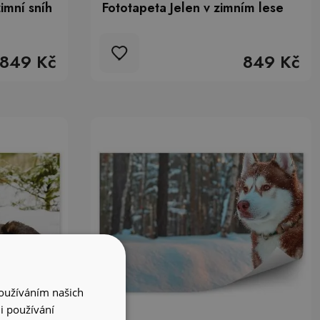
imní sníh
Fototapeta Jelen v zimním lese
849 Kč
849 Kč
Používáním našich
i používání