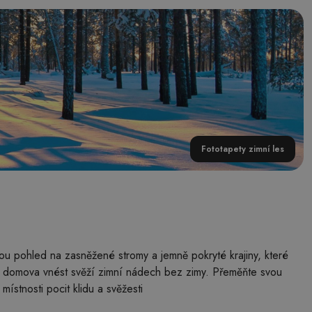
Fototapety zimní les
esou pohled na zasněžené stromy a jemně pokryté krajiny, které
ého domova vnést svěží zimní nádech bez zimy. Přeměňte svou
místnosti pocit klidu a svěžesti