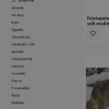
3D - prostorové
Akvarely
Art deco
Fototapeta
Boho
sníh modré
Egyptský
Geometrický
Industriální / loft
Japonský
Lidové/etnické
Námořní
Orientální
Pop art
Provensálský
Řecký
Rustikální