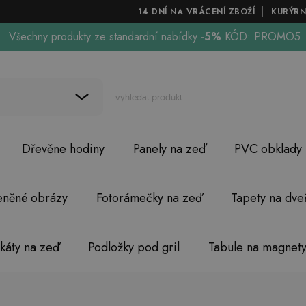
14 DNÍ NA VRÁCENÍ ZBOŽÍ
KURÝRN
Všechny produkty ze standardní nabídky
-5%
KÓD: PROMO5
Dřevěne hodiny
Panely na zeď
PVC obklady
eněné obrázy
Fotorámečky na zeď
Tapety na dve
akáty na zeď
Podložky pod gril
Tabule na magnet