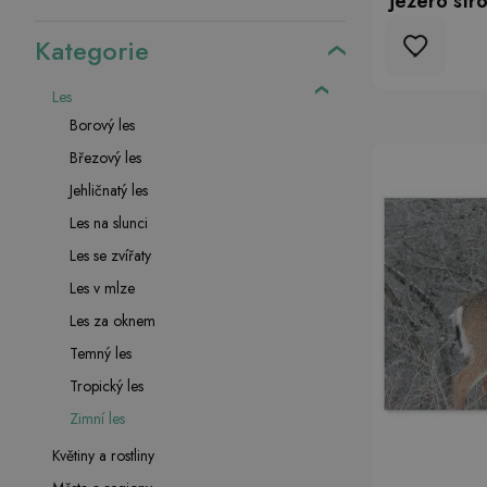
jezero str
Kategorie
Les
Borový les
Březový les
Jehličnatý les
Les na slunci
Les se zvířaty
Les v mlze
Les za oknem
Temný les
Tropický les
Zimní les
Květiny a rostliny