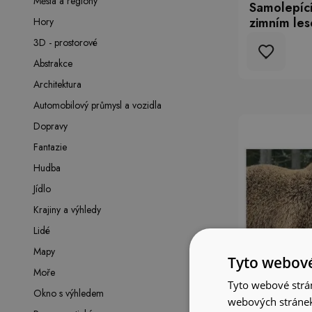
Města a regiony
Samolepící
zimním les
Hory
3D - prostorové
Abstrakce
Architektura
Automobilový průmysl a vozidla
Dopravy
Fantazie
Hudba
Jídlo
Krajiny a výhledy
Lidé
Mapy
Tyto webové
Moře
Tyto webové strán
Okno s výhledem
webových stránek