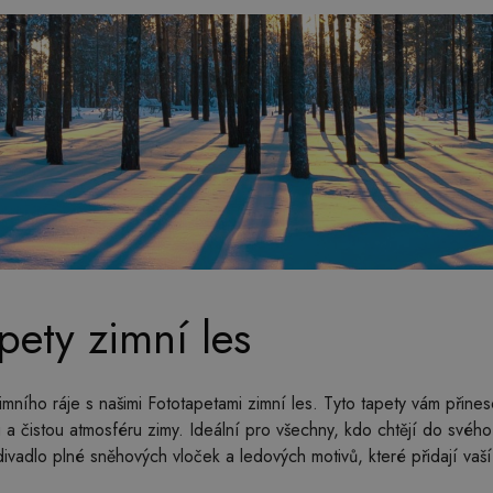
pety zimní les
zimního ráje s našimi Fototapetami zimní les. Tyto tapety vám přin
u a čistou atmosféru zimy. Ideální pro všechny, kdo chtějí do sv
ivadlo plné sněhových vloček a ledových motivů, které přidají vaší 