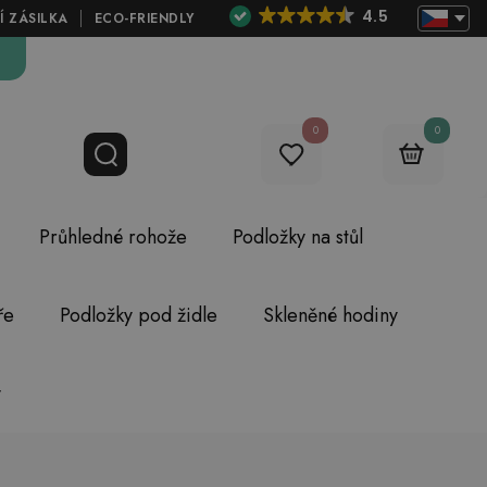
4.5
Í ZÁSILKA
ECO-FRIENDLY
0
0
Průhledné rohože
Podložky na stůl
ře
Podložky pod židle
Skleněné hodiny
y