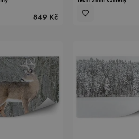
omy
lesní zimní kameny
849 Kč