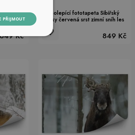
Los na
Samolepící fototapeta Sibiřský
husky červená srst zimní sníh les
E PŘIJMOUT
849 Kč
849 Kč