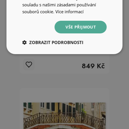
souladu s našimi zásadami používání
souborů cookie.
Více informací
VŠE PŘIJMOUT
ZOBRAZIT PODROBNOSTI
Fototapeta na zeď Budovy město
barvy lodě voda
849 Kč