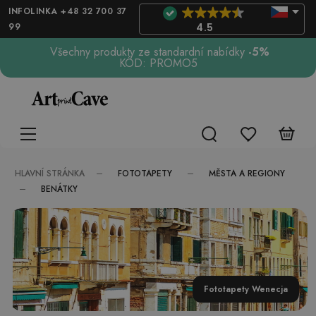
INFOLINKA +48 32 700 37
99
4.5
Všechny produkty ze standardní nabídky
-5%
KÓD: PROMO5
FOTOTAPETY
MĚSTA A REGIONY
HLAVNÍ STRÁNKA
BENÁTKY
Fototapety Wenecja