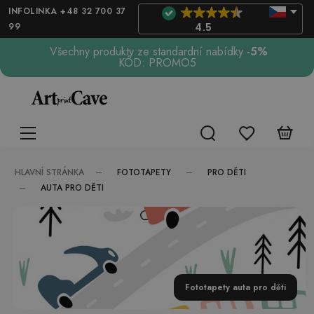
INFOLINKA +48 32 700 37
99
4.5
Všechny produkty ze standardní nabídky
-5%
KÓD: PROMO5
FOTOTAPETY
PRO DĚTI
HLAVNÍ STRÁNKA
AUTA PRO DĚTI
Fototapety auta pro děti