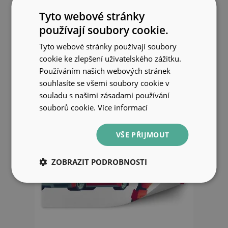
vlak auta budovy grafika pro
Tyto webové stránky
chlapce
používají soubory cookie.
849 Kč
Tyto webové stránky používají soubory
cookie ke zlepšení uživatelského zážitku.
Používáním našich webových stránek
souhlasíte se všemi soubory cookie v
souladu s našimi zásadami používání
souborů cookie.
Více informací
VŠE PŘIJMOUT
ZOBRAZIT PODROBNOSTI