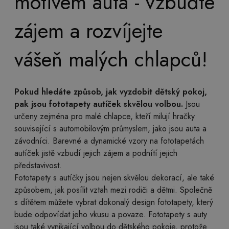
motivem auta - vzbuďte
zájem a rozvíjejte
vášeň malých chlapců!
Pokud hledáte způsob, jak vyzdobit dětský pokoj,
pak jsou fototapety autíček skvělou volbou.
Jsou
určeny zejména pro malé chlapce, kteří milují hračky
související s automobilovým průmyslem, jako jsou auta a
závodníci. Barevné a dynamické vzory na fototapetách
autíček jistě vzbudí jejich zájem a podnítí jejich
představivost.
Fototapety s autíčky jsou nejen skvělou dekorací, ale také
způsobem, jak posílit vztah mezi rodiči a dětmi. Společně
s dítětem můžete vybrat dokonalý design fototapety, který
bude odpovídat jeho vkusu a povaze. Fototapety s auty
jsou také vynikající volbou do dětského pokoje, protože