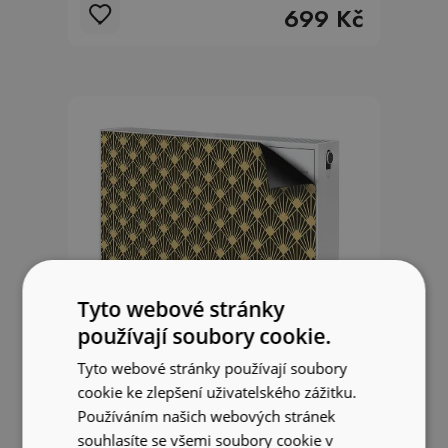
699 Kč
Tyto webové stránky
používají soubory cookie.
Tyto webové stránky používají soubory
cookie ke zlepšení uživatelského zážitku.
Používáním našich webových stránek
Dekorativní magnet na radiátor
souhlasíte se všemi soubory cookie v
Art deco