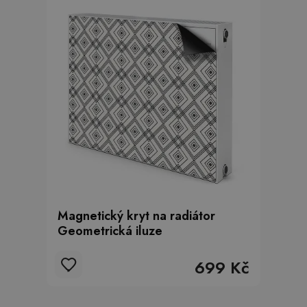
Magnetický kryt na radiátor
Geometrická iluze
699 Kč