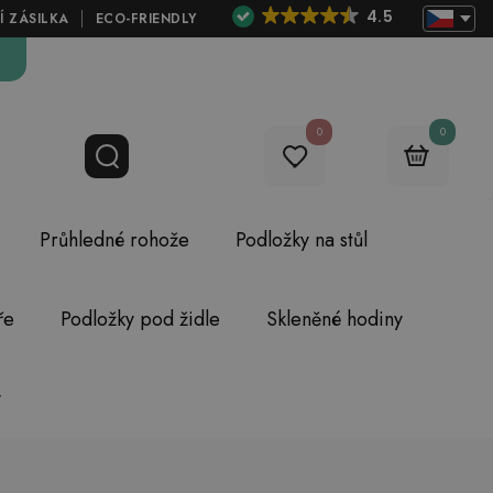
4.5
Í ZÁSILKA
ECO-FRIENDLY
0
0
Průhledné rohože
Podložky na stůl
ře
Podložky pod židle
Skleněné hodiny
y