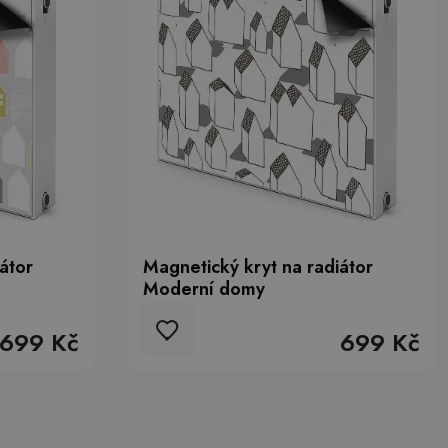
átor
Magnetický kryt na radiátor
Moderní domy
699 Kč
699 Kč