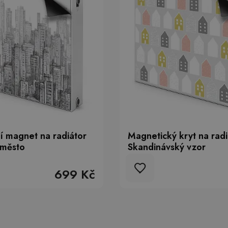
í magnet na radiátor
Magnetický kryt na radi
 město
Skandinávský vzor
699 Kč