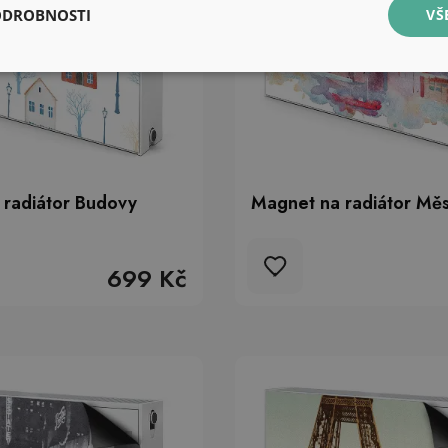
ODROBNOSTI
VŠ
 radiátor Budovy
Magnet na radiátor Měs
699 Kč