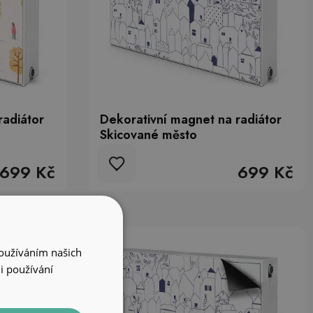
radiátor
Dekorativní magnet na radiátor
Skicované město
699 Kč
699 Kč
Používáním našich
i používání