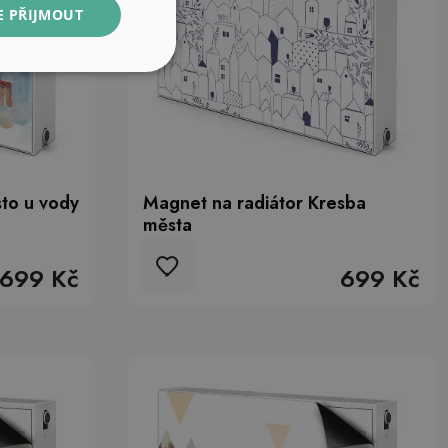
E PŘIJMOUT
to u vody
Magnet na radiátor Kresba
města
699 Kč
699 Kč