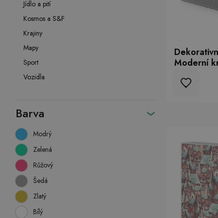
Jídlo a pití
Kosmos a S&F
Krajiny
Mapy
Dekorativn
Moderní k
Sport
Vozidla
Barva
Modrý
Zelená
Růžový
Šedá
Zlatý
Bílý