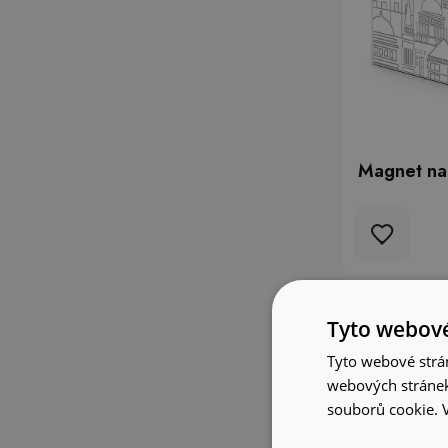
Magnet na 
Tyto webové
Tyto webové strán
webových stránek
souborů cookie.