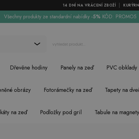
14 DNÍ NA VRÁCENÍ ZBOŽÍ
KURÝRN
Všechny produkty ze standardní nabídky
-5%
KÓD: PROMO5
Dřevěne hodiny
Panely na zeď
PVC obklady
eněné obrázy
Fotorámečky na zeď
Tapety na dve
akáty na zeď
Podložky pod gril
Tabule na magnet