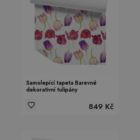
Samolepící tapeta Barevné
dekorativní tulipány
849 Kč