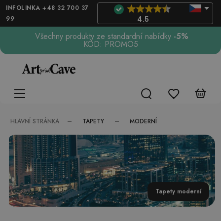
INFOLINKA +48 32 700 37
99
4.5
Všechny produkty ze standardní nabídky
-5%
KÓD: PROMO5
TAPETY
MODERNÍ
HLAVNÍ STRÁNKA
Tapety moderní