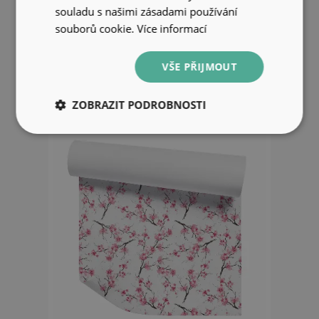
souladu s našimi zásadami používání
souborů cookie.
Tapeta Abstrakce palmových listů
Více informací
849 Kč
VŠE PŘIJMOUT
ZOBRAZIT PODROBNOSTI