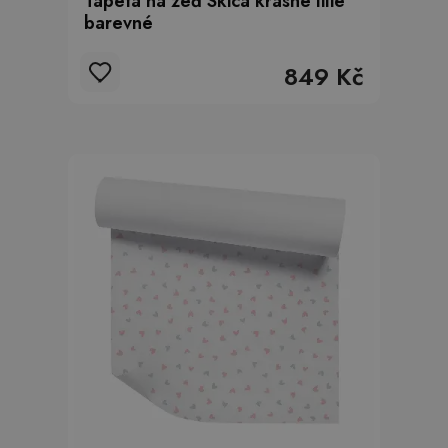
Tapeta na zeď Skica krásné lilie
barevné
849 Kč