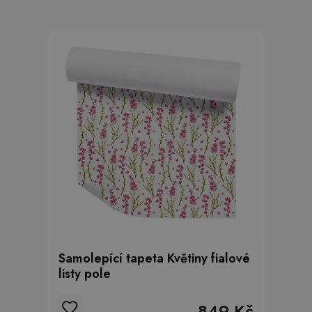
Samolepící tapeta Květiny fialové
listy pole
849 Kč