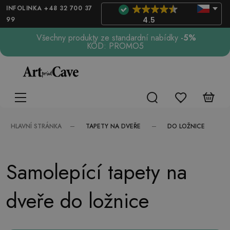
INFOLINKA +48 32 700 37
99
4.5
Všechny produkty ze standardní nabídky
-5%
KÓD: PROMO5
TAPETY NA DVEŘE
DO LOŽNICE
HLAVNÍ STRÁNKA
Samolepící tapety na
dveře do ložnice