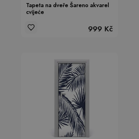
Tapeta na dveře Šareno akvarel
cvijeće
999 Kč