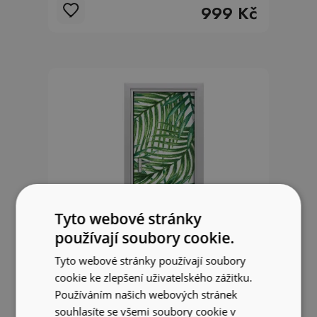
999 Kč
Tyto webové stránky
používají soubory cookie.
Tyto webové stránky používají soubory
cookie ke zlepšení uživatelského zážitku.
Používáním našich webových stránek
Samolepící tapeta na dveře
souhlasíte se všemi soubory cookie v
Palmino lišće