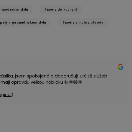
v moderním stylu
Tapety do kuchyně
pety v geometrickém stylu
Tapety s motivy přírody
ásilka, jsem spokojená a doporučuji, určitě služeb
, mají opravdu velkou nabídku 👍🤓😁🤩
riginál
)