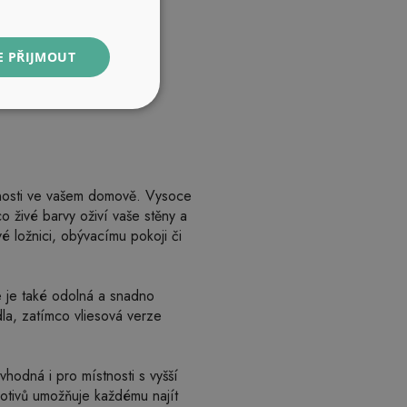
E PŘIJMOUT
stnosti ve vašem domově. Vysoce
co živé barvy oživí vaše stěny a
é ložnici, obývacímu pokoji či
le je také odolná a snadno
dla, zatímco vliesová verze
hodná i pro místnosti s vyšší
otivů umožňuje každému najít