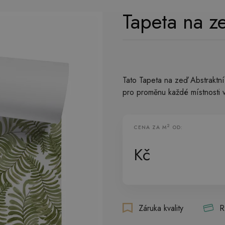
Tapeta na ze
Tato Tapeta na zeď Abstraktní 
pro proměnu každé místnosti
2
CENA ZA M
OD:
Vliesové Tapety
Kč
Záruka kvality
R