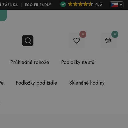
4.5
Í ZÁSILKA
ECO-FRIENDLY
0
0
Průhledné rohože
Podložky na stůl
ře
Podložky pod židle
Skleněné hodiny
y