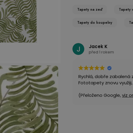
Tapety na zeď
Tapety 
Tapety do koupelny
Ta
Jacek K
před 1 rokem
Rychlá, dobře zabalená z
Fototapety znovu využiji
(Přeloženo Google,
viz o