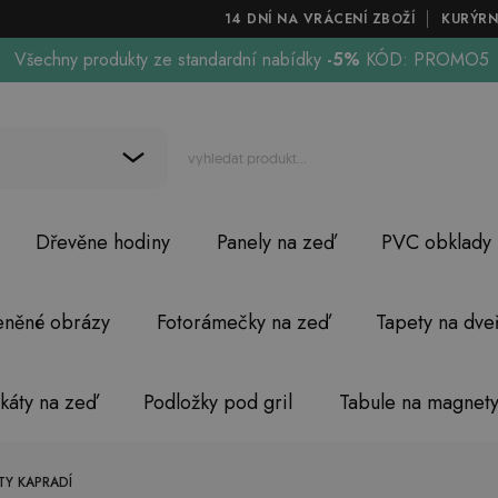
14 DNÍ NA VRÁCENÍ ZBOŽÍ
KURÝRN
Všechny produkty ze standardní nabídky
-5%
KÓD: PROMO5
Dřevěne hodiny
Panely na zeď
PVC obklady
eněné obrázy
Fotorámečky na zeď
Tapety na dve
akáty na zeď
Podložky pod gril
Tabule na magnet
TY KAPRADÍ