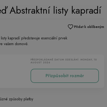
ď Abstraktní listy kapradí
Přidat k oblíbeným
listy kapradí představuje esenciální prvek
 ve vašem domově.
PŘEDPOKLÁDANÉ DATUM ODESLÁNÍ: MONDAY, 10
AUGUST 2026
Přizpůsobit rozměr
ůzné způsoby platby