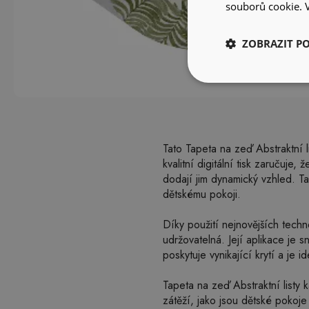
souborů cookie.
ZOBRAZIT P
Tato Tapeta na zeď Abstraktní 
kvalitní digitální tisk zaručuje
dodají jim dynamický vzhled. Ta
dětskému pokoji.
Díky použití nejnovějších techn
udržovatelná. Její aplikace je s
poskytuje vynikající krytí a je i
Tapeta na zeď Abstraktní listy 
zátěží, jako jsou dětské pokoj