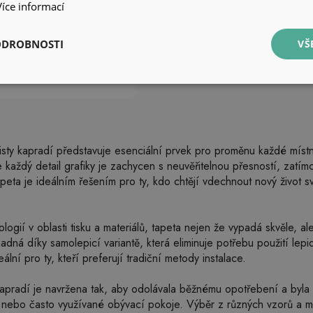
Více informací
ODROBNOSTI
VŠ
listy kapradí představuje esenciální prvek pro proměnu každé mí
, že každý detail grafiky je zachycen s neuvěřitelnou přesností, zatím
peta je ideálním řešením pro ty, kdo chtějí vdechnout nový život sv
ologií v oblasti tisku a materiálů, tapeta nejen že vypadá skvěle, a
nadná díky samolepicí variantě, která eliminuje potřebu použití lepi
deální pro ty, kteří preferují tradiční metody instalace.
kapradí je navržena tak, aby odolávala běžnému opotřebení a byla v
e nebo často využívané obývací pokoje. Výběr z různých vzorů a m