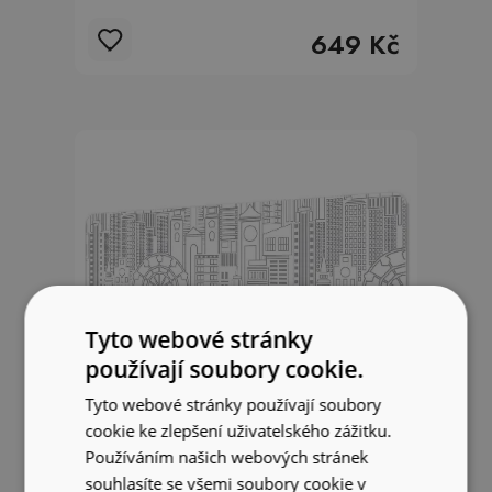
649 Kč
Tyto webové stránky
používají soubory cookie.
Tyto webové stránky používají soubory
cookie ke zlepšení uživatelského zážitku.
Používáním našich webových stránek
souhlasíte se všemi soubory cookie v
Podložka na pracovní stůl Skica