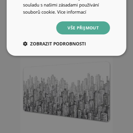
souladu s našimi zásadami používání
města
souborů cookie.
Více informací
649 Kč
VŠE PŘIJMOUT
ZOBRAZIT PODROBNOSTI