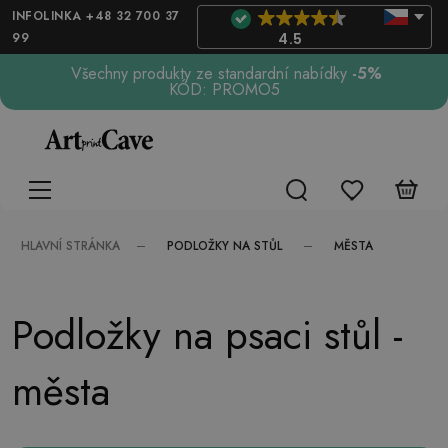
INFOLINKA +48 32 700 37
99
4.5
Všechny produkty ze standardní nabídky
-5%
KÓD: PROMO5
PODLOŽKY NA STŮL
MĚSTA
HLAVNÍ STRÁNKA
Podložky na psaci stůl -
města