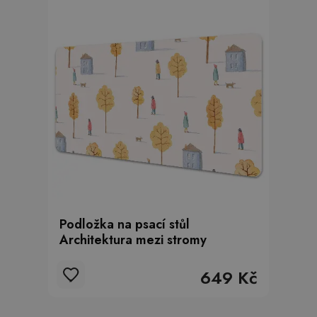
Podložka na psací stůl
Architektura mezi stromy
649 Kč