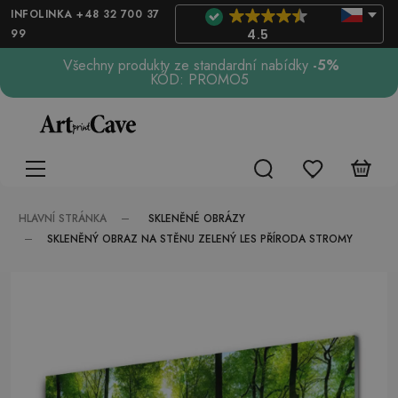
INFOLINKA +48 32 700 37
99
4.5
Všechny produkty ze standardní nabídky
-5%
KÓD: PROMO5
SKLENĚNÉ OBRÁZY
HLAVNÍ STRÁNKA
SKLENĚNÝ OBRAZ NA STĚNU ZELENÝ LES PŘÍRODA STROMY