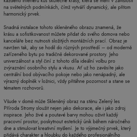
každého interiéru kus skutečné krásy, která se mění v závislosti
na světelných podmínkách, čímž vytváří dynamický, ale přitom
harmonický prvek.
Snadná instalace tohoto skleněného obrazu znamená, že
krásu a sofistikovanost můžete přidat do svého domova nebo
kanceláře bez nutnosti složitých montážních prací. Obraz je
navržen tak, aby se hodil do různých prostředí – od moderně
zařízeného bytu po tradičně dekorované prostory. Jeho
univerzálnost a styl činí z tohoto díla ideální volbu pro
zvýraznění osobního stylu a vkusu. Ať už ho zavěsíte jako
centrální bod obývacího pokoje nebo jako nenápadný, ale
výrazný doplněk v ložnici, vždy přitáhne pozornost a stane se
tématem rozhovorů.
Všude v domě může Skleněný obraz na stěnu Zelený les
Příroda Stromy sloužit nejen jako dekorace, ale i jako zdroj
inspirace. Jeho živé a poutavé barvy mohou oživit každý
pracovní prostor, poskytnout estetický únik během náročného
dne a stimulovat kreativní myšlení. Je to výjimečný prvek, který
přidává charakter a hloubku do každého profesionálního