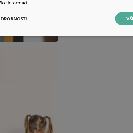
Více informací
ODROBNOSTI
VŠ