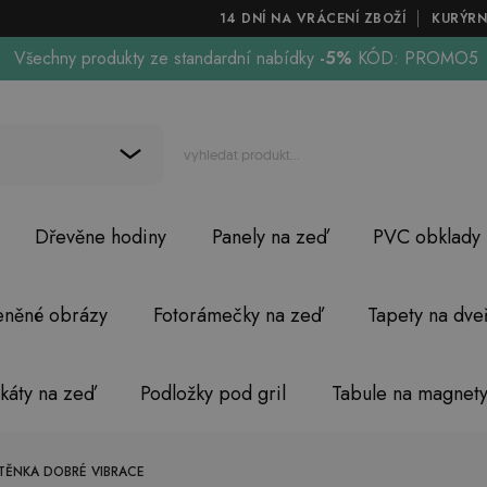
14 DNÍ NA VRÁCENÍ ZBOŽÍ
KURÝRN
Všechny produkty ze standardní nabídky
-5%
KÓD: PROMO5
Dřevěne hodiny
Panely na zeď
PVC obklady
eněné obrázy
Fotorámečky na zeď
Tapety na dve
akáty na zeď
Podložky pod gril
Tabule na magnet
TĚNKA DOBRÉ VIBRACE