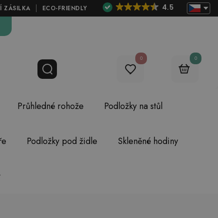
4.5
Í ZÁSILKA
ECO-FRIENDLY
0
0
Průhledné rohože
Podložky na stůl
ře
Podložky pod židle
Skleněné hodiny
y