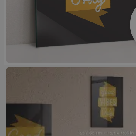
Justyna J
před 6 měsíci
Kvalitní produkt, rychlé dodání.
(Přeloženo Google,
viz originál
)