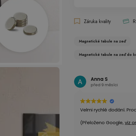
Záruka kvality
R
Magnetické tabule na zeď
Magnetické tabule na zeď do k
Anna S
před 9 měsíci
Velmi rychlé dodání. Pro
(Přeloženo Google,
viz o