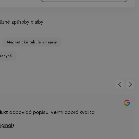
ůzné způsoby platby
Magnetické tabule s nápisy
uchyně
dukt odpovídá popisu. Velmi dobrá kvalita.
riginál
)