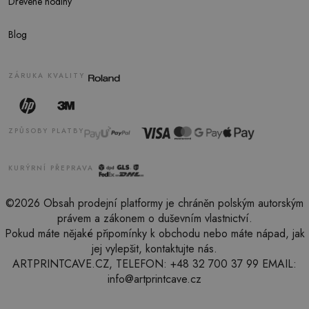
Drevene hodiny
Blog
ZÁRUKA KVALITY
ZPŮSOBY PLATBY
KURÝRNÍ PŘEPRAVA
©2026 Obsah prodejní platformy je chráněn polským autorským
právem a zákonem o duševním vlastnictví.
Pokud máte nějaké připomínky k obchodu nebo máte nápad, jak
jej vylepšit, kontaktujte nás.
ARTPRINTCAVE.CZ, TELEFON: +48 32 700 37 99 EMAIL:
info@artprintcave.cz