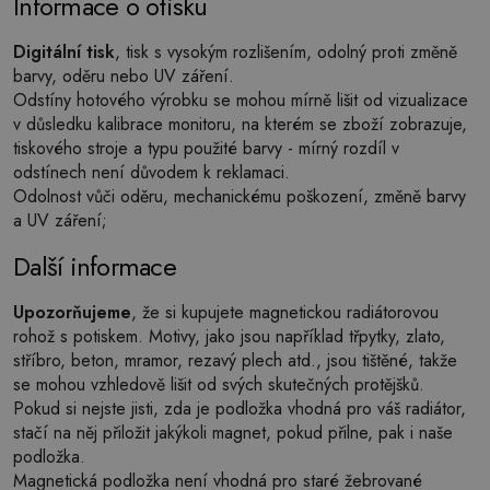
Informace o otisku
Digitální tisk
, tisk s vysokým rozlišením, odolný proti změně
barvy, oděru nebo UV záření.
Odstíny hotového výrobku se mohou mírně lišit od vizualizace
v důsledku kalibrace monitoru, na kterém se zboží zobrazuje,
tiskového stroje a typu použité barvy - mírný rozdíl v
odstínech není důvodem k reklamaci.
Odolnost vůči oděru, mechanickému poškození, změně barvy
a UV záření;
Další informace
Upozorňujeme
, že si kupujete magnetickou radiátorovou
rohož s potiskem. Motivy, jako jsou například třpytky, zlato,
stříbro, beton, mramor, rezavý plech atd., jsou tištěné, takže
se mohou vzhledově lišit od svých skutečných protějšků.
Pokud si nejste jisti, zda je podložka vhodná pro váš radiátor,
stačí na něj přiložit jakýkoli magnet, pokud přilne, pak i naše
podložka.
Magnetická podložka není vhodná pro staré žebrované