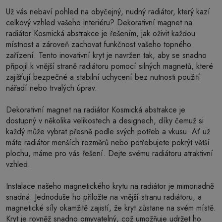
Už vás nebaví pohled na obyčejný, nudný radiátor, který kazí
celkový vzhled vašeho interiéru? Dekorativní magnet na
radiátor Kosmická abstrakce je řešením, jak oživit každou
místnost a zároveň zachovat funkčnost vašeho topného
zařízení. Tento inovativní kryt je navržen tak, aby se snadno
připojil k vnější straně radiátoru pomocí silných magnetů, které
zajišťují bezpečné a stabilní uchycení bez nutnosti použití
nářadí nebo trvalých úprav.
Dekorativní magnet na radiátor Kosmická abstrakce je
dostupný v několika velikostech a designech, díky čemuž si
každý může vybrat přesně podle svých potřeb a vkusu. Ať už
máte radiátor menších rozměrů nebo potřebujete pokrýt větší
plochu, máme pro vás řešení. Dejte svému radiátoru atraktivní
vzhled.
Instalace našeho magnetického krytu na radiátor je mimoriadně
snadná. Jednoduše ho přiložte na vnější stranu radiátoru, a
magnetické síly okamžitě zajistí, že kryt zůstane na svém místě.
Kryt je rovněž snadno omyvatelný, což umožňuje udržet ho